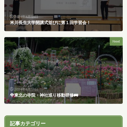
2024年6月11日
米川長生大学開講式並びに第１回学習会！
Next
2024年6月18日
🌹東北の寺院・神社巡り移動研修🚌
記事カテゴリー