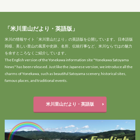
「米川里山だより・英語版」
米川の情報サイト「米川里山だより」の英語版を公開しています。 日本語版
同様、美しい里山の風景や史跡、名所、伝統行事など、米川ならではの魅力
を余すところなくご紹介しています。
The English version of the Yonekawa information site "Yonekawa Satoyama
News" has been released. Just like the Japanese version, we introduce all the
charms of Yonekawa, such as beautiful Satoyama scenery, historical sites,
famous places, and traditional events.
米川里山だより・英語版