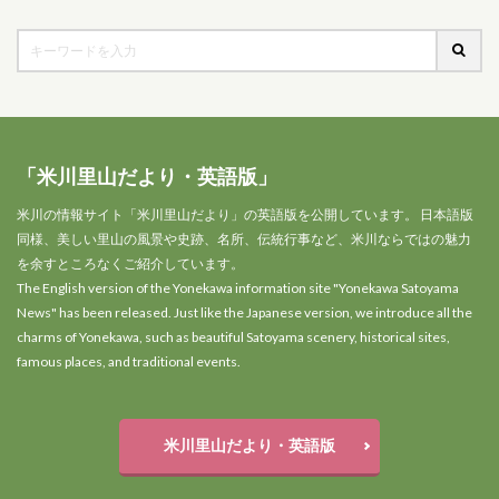
「米川里山だより・英語版」
米川の情報サイト「米川里山だより」の英語版を公開しています。 日本語版
同様、美しい里山の風景や史跡、名所、伝統行事など、米川ならではの魅力
を余すところなくご紹介しています。
The English version of the Yonekawa information site "Yonekawa Satoyama
News" has been released. Just like the Japanese version, we introduce all the
charms of Yonekawa, such as beautiful Satoyama scenery, historical sites,
famous places, and traditional events.
米川里山だより・英語版