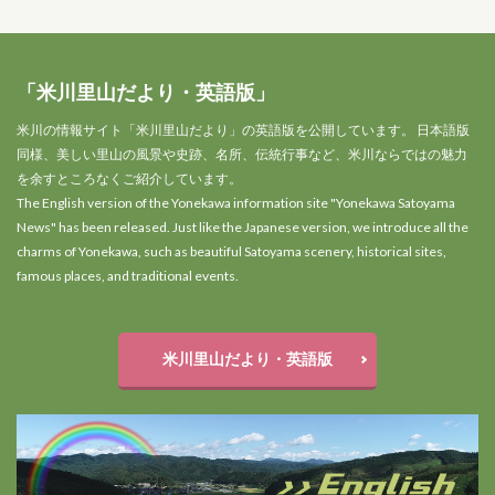
「米川里山だより・英語版」
米川の情報サイト「米川里山だより」の英語版を公開しています。 日本語版
同様、美しい里山の風景や史跡、名所、伝統行事など、米川ならではの魅力
を余すところなくご紹介しています。
The English version of the Yonekawa information site "Yonekawa Satoyama
News" has been released. Just like the Japanese version, we introduce all the
charms of Yonekawa, such as beautiful Satoyama scenery, historical sites,
famous places, and traditional events.
米川里山だより・英語版