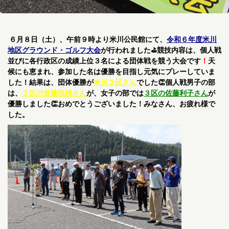
６月８
日（土）、午前９時より米川公民館にて、
令和６年度米川
地区グラウンド・ゴルフ大会
が行われました⛳競技
内容は、個人戦
並びに各行政区の成績上位３名による団体戦を競う大会です
！
天
候にも恵まれ、参加した名は優勝を目指し元気にプレーしていま
した
！結果は、団体
優勝が
米川２区
さん
でした👏個人戦男子の部
は、
２
区の首藤恒雄さん
が、女子の部では
３区の佐藤利子さん
が
優勝しました👏おめでとうございました！
みなさん、お疲れ様で
した。