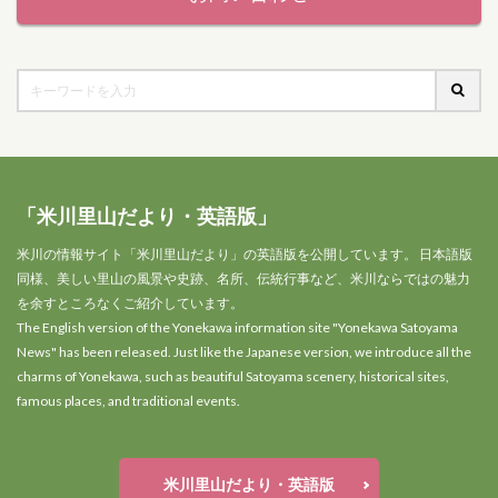
「米川里山だより・英語版」
米川の情報サイト「米川里山だより」の英語版を公開しています。 日本語版
同様、美しい里山の風景や史跡、名所、伝統行事など、米川ならではの魅力
を余すところなくご紹介しています。
The English version of the Yonekawa information site "Yonekawa Satoyama
News" has been released. Just like the Japanese version, we introduce all the
charms of Yonekawa, such as beautiful Satoyama scenery, historical sites,
famous places, and traditional events.
米川里山だより・英語版