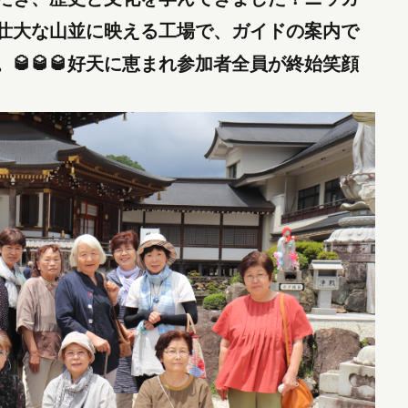
壮大な山並に映える工場で、ガイドの案内で
🥃🥃
好天に恵まれ参加者全員が終始笑顔