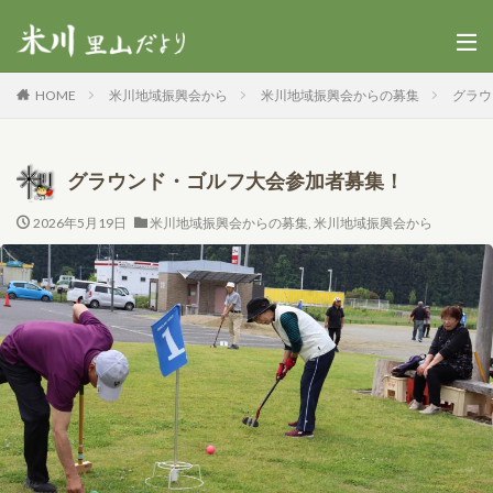
HOME
米川地域振興会から
米川地域振興会からの募集
グラウ
グラウンド・ゴルフ大会参加者募集！
2026年5月19日
米川地域振興会からの募集
,
米川地域振興会から