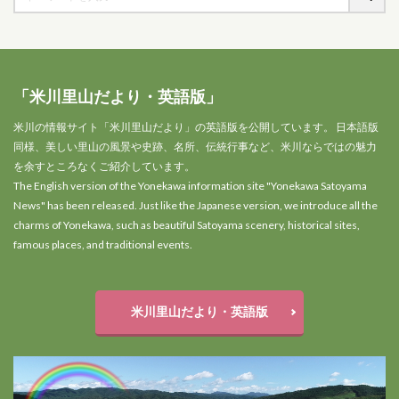
「米川里山だより・英語版」
米川の情報サイト「米川里山だより」の英語版を公開しています。 日本語版
同様、美しい里山の風景や史跡、名所、伝統行事など、米川ならではの魅力
を余すところなくご紹介しています。
The English version of the Yonekawa information site "Yonekawa Satoyama
News" has been released. Just like the Japanese version, we introduce all the
charms of Yonekawa, such as beautiful Satoyama scenery, historical sites,
famous places, and traditional events.
米川里山だより・英語版