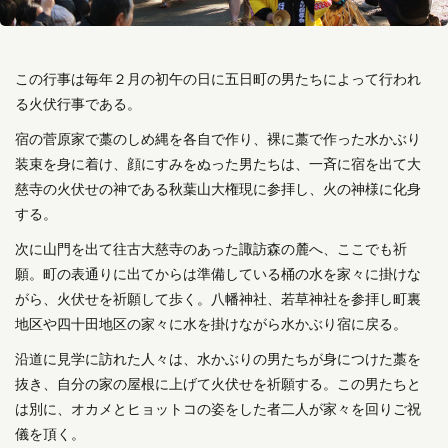
この行事は毎年２月の初午の日に五日町の男たちによって行われ
る火伏行事である。
宿の菅原家で藁のしめ縄を各自で作り、裸に藁で作った水かぶり
装束を身に着け、顔にすみをぬった男たちは、一斉に宿を出て大
慈寺の火伏せの神である秋葉山大権現に参拝し、火の神様に化身
する。
次に山門を出て往古大慈寺のあった諏訪森の麓へ、ここでも祈
願。町の表通りに出てからは準備している桶の水を家々に掛けな
がら、火伏せを祈願して歩く。八幡神社、若草神社を参拝し町裏
地区や四十田地区の家々に水を掛けながら水かぶり宿に戻る。
沿道に見学に訪れた人々は、水かぶりの男たちが身につけた藁を
抜き、自分の家の屋根に上げて火伏せを祈願する。この男たちと
は別に、オカメとヒョットコの姿をした者二人が家々を回りご祝
儀を頂く。