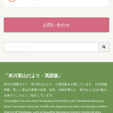
お問い合わせ
「米川里山だより・英語版」
米川の情報サイト「米川里山だより」の英語版を公開しています。 日本語版
同様、美しい里山の風景や史跡、名所、伝統行事など、米川ならではの魅力
を余すところなくご紹介しています。
The English version of the Yonekawa information site "Yonekawa Satoyama
News" has been released. Just like the Japanese version, we introduce all the
charms of Yonekawa, such as beautiful Satoyama scenery, historical sites,