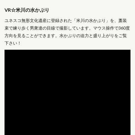
VR☆米川の水かぶり
ユネスコ無形文化遺産に登録された「米川の水かぶり」を、藁装
束で練り歩く男衆達の目線で撮影しています。マウス操作で360度
方向を見ることができます。水かぶりの迫力と盛り上がりをご覧
下さい！